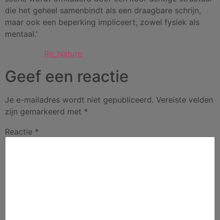
die het geheel samenbindt als een draagbare schrijn,
maar ook een beperking impliceert, zowel fysiek als
mentaal.’
Re_Nature
Geef een reactie
Je e-mailadres wordt niet gepubliceerd.
Vereiste velden
zijn gemarkeerd met
*
Reactie
*