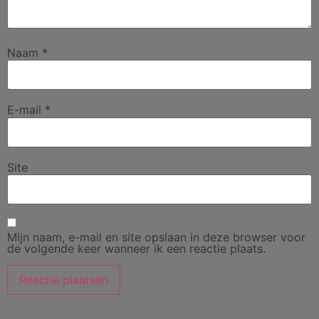
Naam
*
E-mail
*
Site
Mijn naam, e-mail en site opslaan in deze browser voor
de volgende keer wanneer ik een reactie plaats.